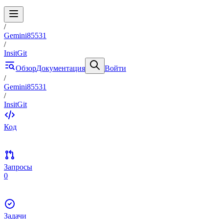
/
Gemini85531
/
InsitGit
Обзор
Документация
Войти
/
Gemini85531
/
InsitGit
Код
Запросы
0
Задачи