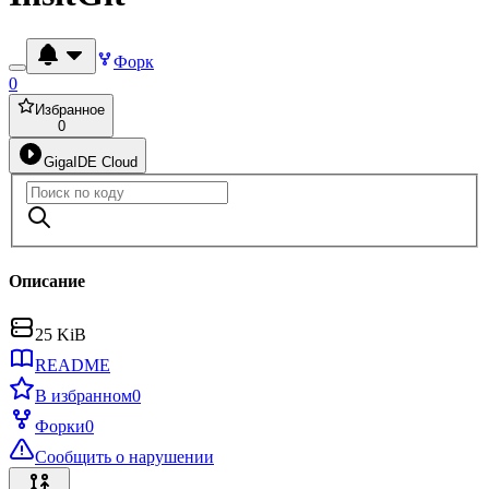
Форк
0
Избранное
0
GigaIDE Cloud
Описание
25 KiB
README
В избранном
0
Форки
0
Сообщить о нарушении