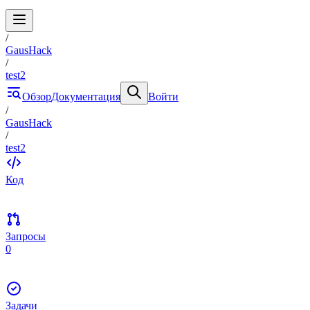
/
GausHack
/
test2
Обзор
Документация
Войти
/
GausHack
/
test2
Код
Запросы
0
Задачи