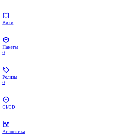
Вики
Пакеты
0
Релизы
0
CI/CD
Аналитика