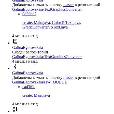
GalinaEgorovskaia
Добавлены коммиты в ветку
master
в репозиторий
GalinaEgorovskaia/TextGraphicsConverter
0d39dc7
create: Main.java, ColorToText.java,
GraficConverterToText.java
4 месяца назад
GalinaEgorovskaia
Создан репозиторий
GalinaEgorovskaia/TextGraphicsConverter
4 месяца назад
GalinaEgorovskaia
Добавлены коммиты в ветку
master
в репозиторий
GalinaEgorovskaia/HW_QUEUE
ca43f0c
create: Main.java
4 месяца назад