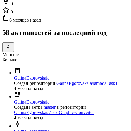
0
0
6 месяцев назад
58 активностей за последний год
Меньше
Больше
GalinaEgorovskaia
Создан репозиторий
GalinaEgorovskaia/lambdaTask1
4 месяца назад
GalinaEgorovskaia
Создана ветка
master
в репозитории
GalinaEgorovskaia/TextGraphicsConverter
4 месяца назад