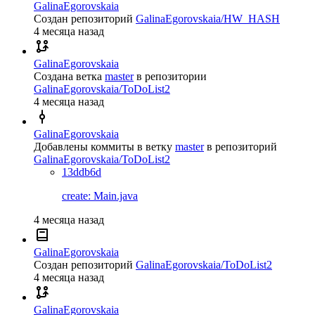
GalinaEgorovskaia
Создан репозиторий
GalinaEgorovskaia/HW_HASH
4 месяца назад
GalinaEgorovskaia
Создана ветка
master
в репозитории
GalinaEgorovskaia/ToDoList2
4 месяца назад
GalinaEgorovskaia
Добавлены коммиты в ветку
master
в репозиторий
GalinaEgorovskaia/ToDoList2
13ddb6d
create: Main.java
4 месяца назад
GalinaEgorovskaia
Создан репозиторий
GalinaEgorovskaia/ToDoList2
4 месяца назад
GalinaEgorovskaia