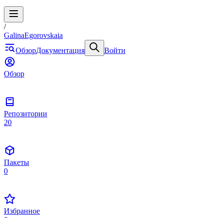
/
GalinaEgorovskaia
Обзор
Документация
Войти
Обзор
Репозитории
20
Пакеты
0
Избранное