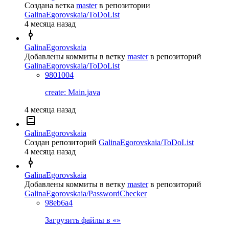
Создана ветка
master
в репозитории
GalinaEgorovskaia/ToDoList
4 месяца назад
GalinaEgorovskaia
Добавлены коммиты в ветку
master
в репозиторий
GalinaEgorovskaia/ToDoList
9801004
create: Main.java
4 месяца назад
GalinaEgorovskaia
Создан репозиторий
GalinaEgorovskaia/ToDoList
4 месяца назад
GalinaEgorovskaia
Добавлены коммиты в ветку
master
в репозиторий
GalinaEgorovskaia/PasswordChecker
98eb6a4
Загрузить файлы в «»