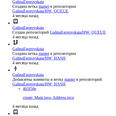
GalinaEgorovskaia
Создана ветка
master
в репозитории
GalinaEgorovskaia/HW_QUEUE
4 месяца назад
GalinaEgorovskaia
Создан репозиторий
GalinaEgorovskaia/HW_QUEUE
4 месяца назад
GalinaEgorovskaia
Создана ветка
master
в репозитории
GalinaEgorovskaia/HW_HASH
4 месяца назад
GalinaEgorovskaia
Добавлены коммиты в ветку
master
в репозиторий
GalinaEgorovskaia/HW_HASH
465f58e
create: Main.java, Address.java
4 месяца назад