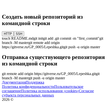
Создать новый репозиторий из
командной строки
HTTP
SSH
touch README.md
git init
git add .
git commit -m "first_commit"
git
branch -M
master
git remote add origin
https://gitverse.ru/GP_0005/Lepeshka.git
git push -u origin
master
Отправка существующего репозитория
из командной строки
git remote add origin
https://gitverse.ru/GP_0005/Lepeshka.git
git
branch -M
master
git push -u origin
master
Документация
Поддержка
Политика конфиденциальности
Пользовательское
соглашение
Политика использования «cookies»
Согласие
субъекта персональных данных
2026
©