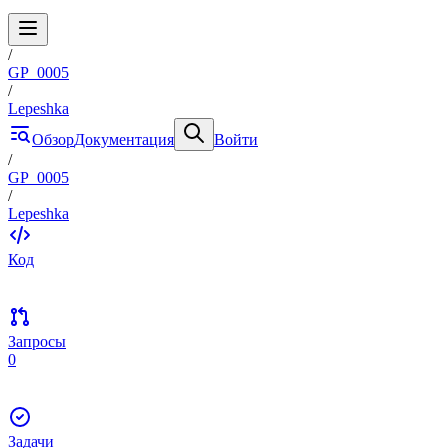
/
GP_0005
/
Lepeshka
Обзор
Документация
Войти
/
GP_0005
/
Lepeshka
Код
Запросы
0
Задачи