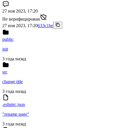
27 ноя 2023, 17:20
Не верифицирован
27 ноя 2023, 17:20
633c1be
public
init
3 года назад
src
change title
3 года назад
.eslintrc.json
"rename page"
3 года назад