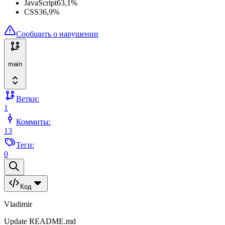
JavaScript
63,1
%
CSS
36,9
%
Сообщить о нарушении
main
Ветки:
1
Коммиты:
13
Теги:
0
Код
Vladimir
Update README.md