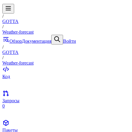
/
GOTTA
/
Weather-forecast
Обзор
Документация
Войти
/
GOTTA
/
Weather-forecast
Код
Запросы
0
Пакеты