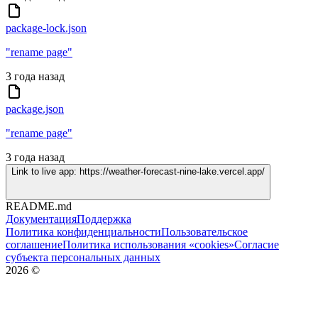
package-lock.json
"rename page"
3 года назад
package.json
"rename page"
3 года назад
Link to live app: https://weather-forecast-nine-lake.vercel.app/
README.md
Документация
Поддержка
Политика конфиденциальности
Пользовательское
соглашение
Политика использования «cookies»
Согласие
субъекта персональных данных
2026
©