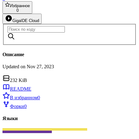
Избранное
0
GigaIDE Cloud
Описание
Updated on Nov 27, 2023
232 KiB
README
В избранном
0
Форки
0
Языки