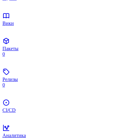
Вики
Пакеты
0
Релизы
0
CI/CD
Аналитика