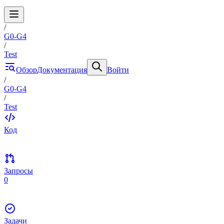
/
G0-G4
/
Test
Обзор
Документация
Войти
/
G0-G4
/
Test
Код
Запросы
0
Задачи