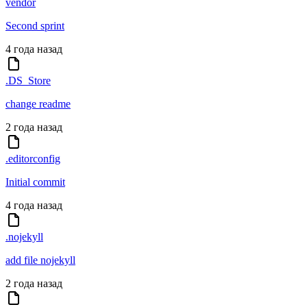
vendor
Second sprint
4 года назад
.DS_Store
change readme
2 года назад
.editorconfig
Initial commit
4 года назад
.nojekyll
add file nojekyll
2 года назад