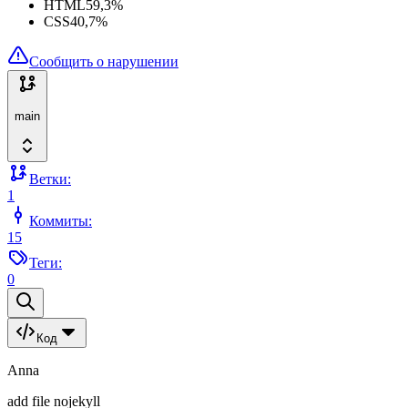
HTML
59,3
%
CSS
40,7
%
Сообщить о нарушении
main
Ветки:
1
Коммиты:
15
Теги:
0
Код
Anna
add file nojekyll