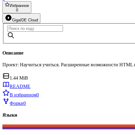
Избранное
0
GigaIDE Cloud
Описание
Проект: Научиться учиться. Расширенные возможности HTML и CS
1.44 MiB
README
В избранном
0
Форки
0
Языки