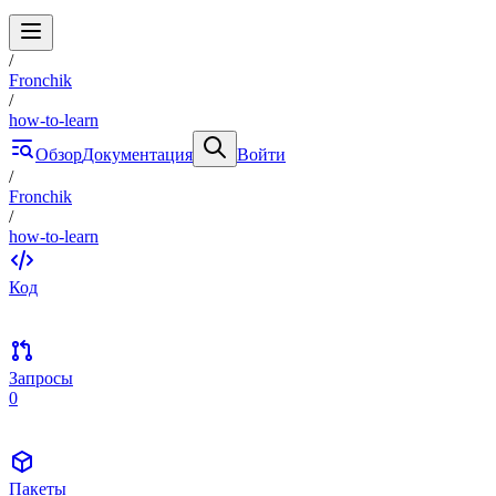
/
Fronchik
/
how-to-learn
Обзор
Документация
Войти
/
Fronchik
/
how-to-learn
Код
Запросы
0
Пакеты