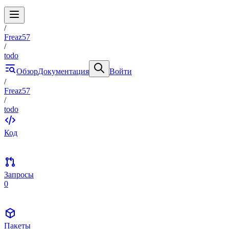
/
Freaz57
/
todo
Обзор
Документация
Войти
/
Freaz57
/
todo
Код
Запросы
0
Пакеты