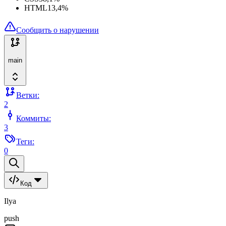
HTML
13,4
%
Сообщить о нарушении
main
Ветки:
2
Коммиты:
3
Теги:
0
Код
Ilya
push