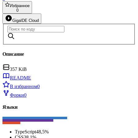
Избранное
0
GigaIDE Cloud
Описание
357 KiB
README
В избранном
0
Форки
0
Языки
TypeScript
48,5
%
CSS
38,1
%