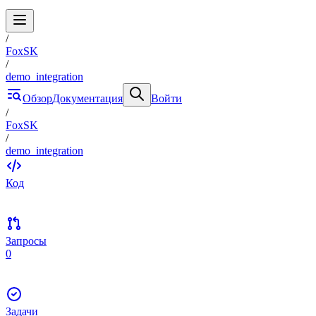
/
FoxSK
/
demo_integration
Обзор
Документация
Войти
/
FoxSK
/
demo_integration
Код
Запросы
0
Задачи