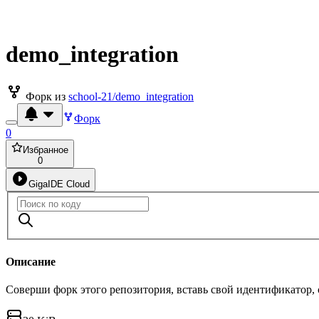
demo_integration
Форк из
school-21/demo_integration
Форк
0
Избранное
0
GigaIDE Cloud
Описание
Соверши форк этого репозитория, вставь свой идентификатор,