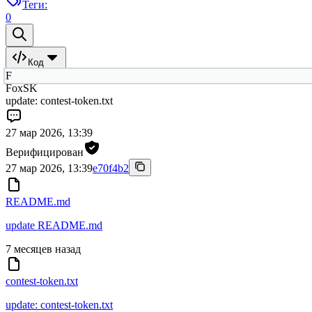
Теги:
0
Код
F
FoxSK
update: contest-token.txt
27 мар 2026, 13:39
Верифицирован
27 мар 2026, 13:39
e70f4b2
README.md
update README.md
7 месяцев назад
contest-token.txt
update: contest-token.txt