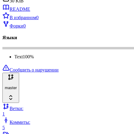
30 KiB
README
В избранном
0
Форки
0
Языки
Text
100
%
Сообщить о нарушении
master
Ветки:
1
Коммиты:
5