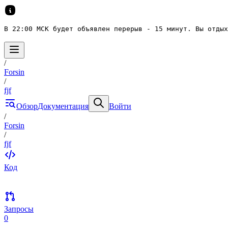
В 22:00 МСК будет объявлен перерыв - 15 минут. Вы отдых
/
Forsin
/
fjf
Обзор
Документация
Войти
/
Forsin
/
fjf
Код
Запросы
0