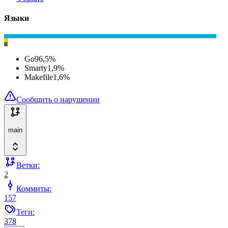
Языки
Go
96,5
%
Smarty
1,9
%
Makefile
1,6
%
Сообщить о нарушении
main
Ветки:
2
Коммиты:
157
Теги:
378