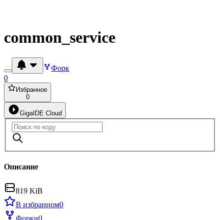
common_service
Форк
0
Избранное
0
GigaIDE Cloud
Описание
819 KiB
В избранном
0
Форки
0