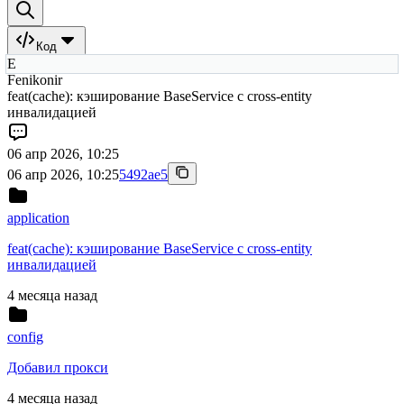
Код
E
Fenikonir
feat(cache): кэширование BaseService с cross-entity
инвалидацией
06 апр 2026, 10:25
06 апр 2026, 10:25
5492ae5
application
feat(cache): кэширование BaseService с cross-entity
инвалидацией
4 месяца назад
config
Добавил прокси
4 месяца назад