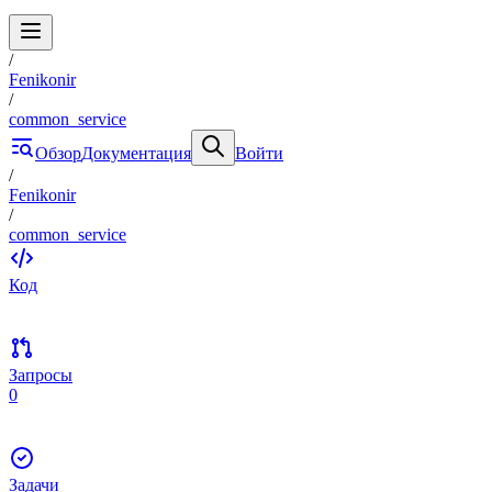
/
Fenikonir
/
common_service
Обзор
Документация
Войти
/
Fenikonir
/
common_service
Код
Запросы
0
Задачи