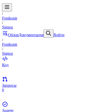
/
Fenikonir
/
Signoz
Обзор
Документация
Войти
/
Fenikonir
/
Signoz
Код
Запросы
0
Задачи