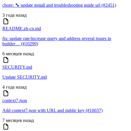
chore: 🔧 update install and troubleshooting guide url (#2451)
3 года назад
README.zh-cn.md
fix: update rate/increase query and address several issues in
builder… (#10299)
6 месяцев назад
SECURITY.md
Update SECURITY.md
4 года назад
context7.json
Add context7.json with URL and public key (#10037)
7 месяцев назад