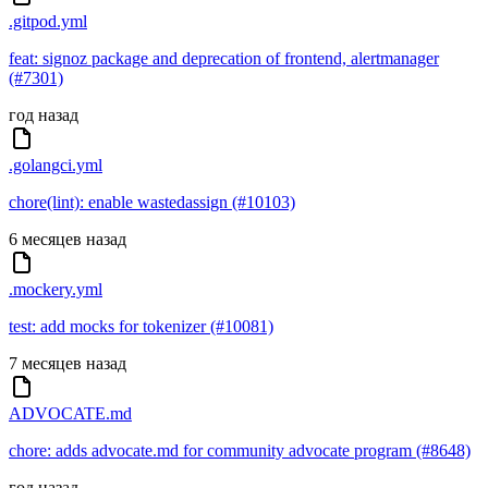
.gitpod.yml
feat: signoz package and deprecation of frontend, alertmanager
(#7301)
год назад
.golangci.yml
chore(lint): enable wastedassign (#10103)
6 месяцев назад
.mockery.yml
test: add mocks for tokenizer (#10081)
7 месяцев назад
ADVOCATE.md
chore: adds advocate.md for community advocate program (#8648)
год назад