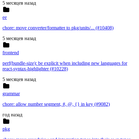
5 месяцев назад
ee
chore: move converter/formatter to pkg/units/... (#10408)
5 месяцев назад
frontend
perf(bundle-size): be explicit when including new languages for
react-syntax-highlighter (#10228)
5 месяцев назад
grammar
chore: allow number segment, #, @, {} in key (#9082)
год назад
pkg