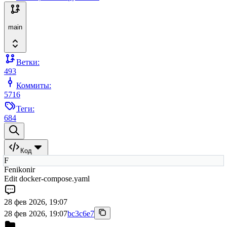
main
Ветки:
493
Коммиты:
5716
Теги:
684
Код
F
Fenikonir
Edit docker-compose.yaml
28 фев 2026, 19:07
28 фев 2026, 19:07
bc3c6e7