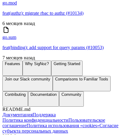
go.mod
feat(authz): migrate rbac to authz (#10134)
6 месяцев назад
go.sum
feat(binding): add support for query params (#10053)
7 месяцев назад
Features
Why SigNoz?
Getting Started
Join our Slack community
Comparisons to Familiar Tools
Contributing
Documentation
Community
README.md
Документация
Поддержка
Политика конфиденциальности
Пользовательское
соглашение
Политика использования «cookies»
Согласие
субъекта персональных данных