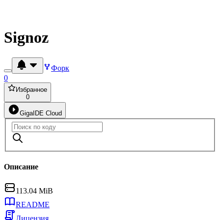
Signoz
Форк
0
Избранное
0
GigaIDE Cloud
Описание
113.04 MiB
README
Лицензия