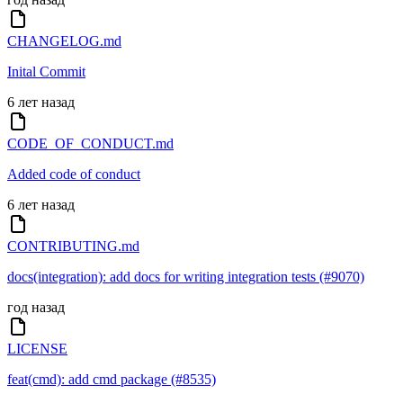
CHANGELOG.md
Inital Commit
6 лет назад
CODE_OF_CONDUCT.md
Added code of conduct
6 лет назад
CONTRIBUTING.md
docs(integration): add docs for writing integration tests (#9070)
год назад
LICENSE
feat(cmd): add cmd package (#8535)