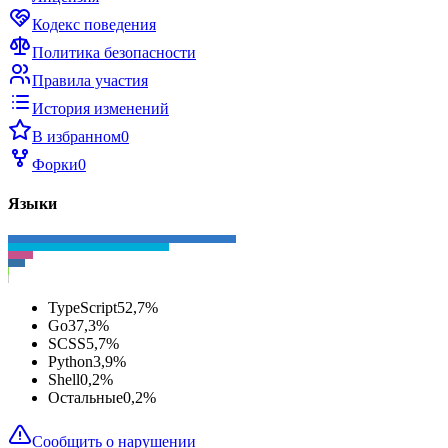
Кодекс поведения
Политика безопасности
Правила участия
История изменений
В избранном
0
Форки
0
Языки
TypeScript
52,7
%
Go
37,3
%
SCSS
5,7
%
Python
3,9
%
Shell
0,2
%
Остальные
0,2
%
Сообщить о нарушении