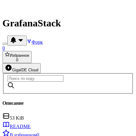
GrafanaStack
Форк
0
Избранное
0
GigaIDE Cloud
Описание
53 KiB
README
В избранном
0