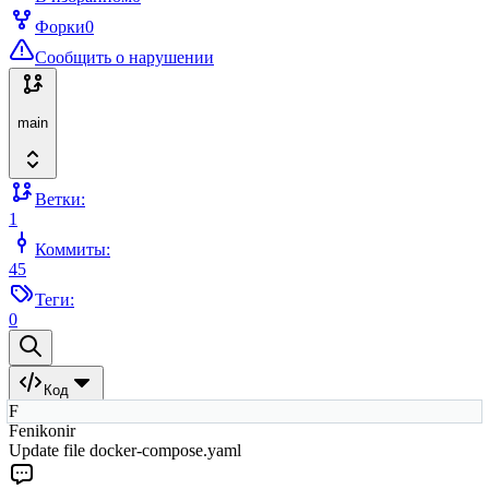
Форки
0
Сообщить о нарушении
main
Ветки:
1
Коммиты:
45
Теги:
0
Код
F
Fenikonir
Update file docker-compose.yaml