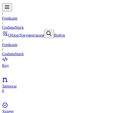
/
Fenikonir
/
GrafanaStack
Обзор
Документация
Войти
/
Fenikonir
/
GrafanaStack
Код
Запросы
0
Задачи