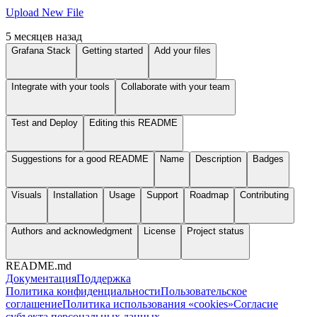
Upload New File
5 месяцев назад
Grafana Stack
Getting started
Add your files
Integrate with your tools
Collaborate with your team
Test and Deploy
Editing this README
Suggestions for a good README
Name
Description
Badges
Visuals
Installation
Usage
Support
Roadmap
Contributing
Authors and acknowledgment
License
Project status
README.md
Документация
Поддержка
Политика конфиденциальности
Пользовательское
соглашение
Политика использования «cookies»
Согласие
субъекта персональных данных