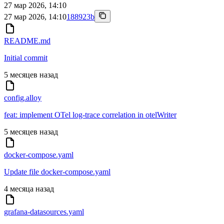
27 мар 2026, 14:10
27 мар 2026, 14:10
188923b
README.md
Initial commit
5 месяцев назад
config.alloy
feat: implement OTel log-trace correlation in otelWriter
5 месяцев назад
docker-compose.yaml
Update file docker-compose.yaml
4 месяца назад
grafana-datasources.yaml