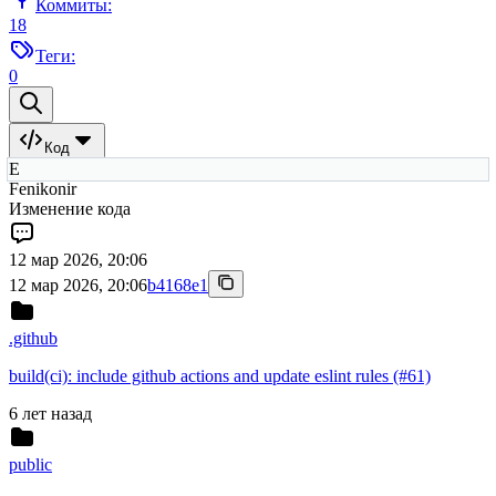
Коммиты:
18
Теги:
0
Код
E
Fenikonir
Изменение кода
12 мар 2026, 20:06
12 мар 2026, 20:06
b4168e1
.github
build(ci): include github actions and update eslint rules (#61)
6 лет назад
public