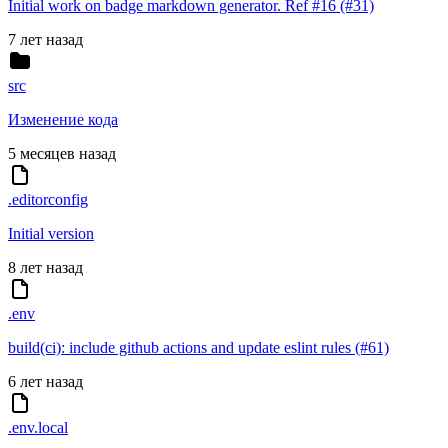
Initial work on badge markdown generator. Ref #16 (#31)
7 лет назад
src
Изменение кода
5 месяцев назад
.editorconfig
Initial version
8 лет назад
.env
build(ci): include github actions and update eslint rules (#61)
6 лет назад
.env.local