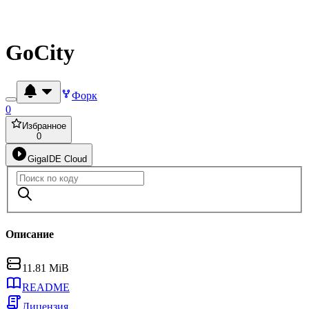
GoCity
Форк
0
Избранное
0
GigaIDE Cloud
Описание
11.81 MiB
README
Лицензия