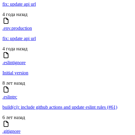
fix: update api url
4 года назад
.env.production
fix: update api url
4 года назад
.eslintignore
Initial version
8 лет назад
.eslintrc
build(ci): include github actions and update eslint rules (#61)
6 лет назад
.gitignore