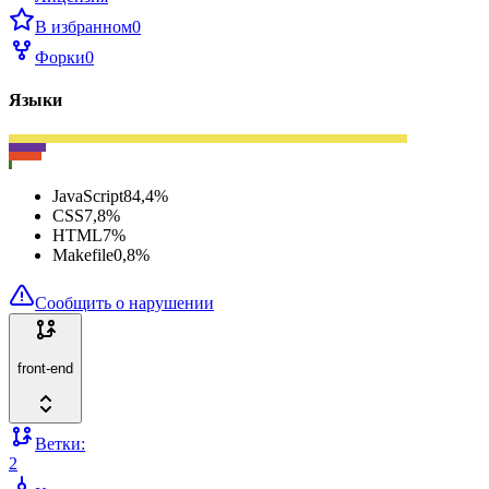
В избранном
0
Форки
0
Языки
JavaScript
84,4
%
CSS
7,8
%
HTML
7
%
Makefile
0,8
%
Сообщить о нарушении
front-end
Ветки:
2