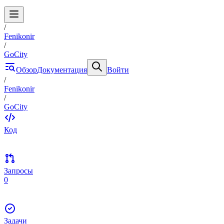
/
Fenikonir
/
GoCity
Обзор
Документация
Войти
/
Fenikonir
/
GoCity
Код
Запросы
0
Задачи