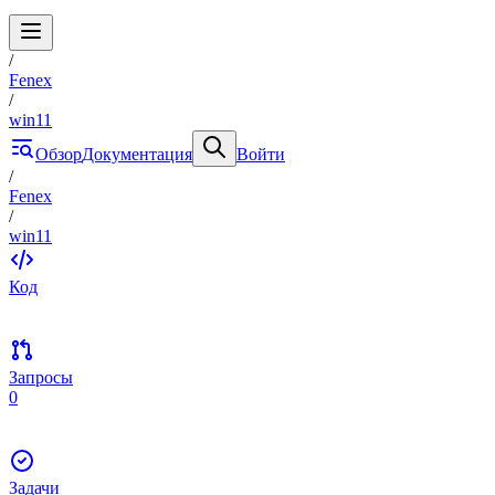
/
Fenex
/
win11
Обзор
Документация
Войти
/
Fenex
/
win11
Код
Запросы
0
Задачи