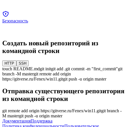
Безопасность
Создать новый репозиторий из
командной строки
HTTP
SSH
touch README.md
git init
git add .
git commit -m "first_commit"
git
branch -M
master
git remote add origin
https://gitverse.ru/Fenex/win11.git
git push -u origin
master
Отправка существующего репозитория
из командной строки
git remote add origin
https://gitverse.ru/Fenex/win11.git
git branch -
M
master
git push -u origin
master
Документация
Поддержка
Политика конфиденциальности
Пользовательское