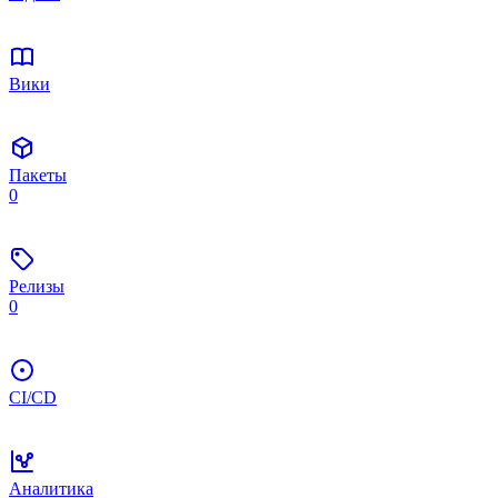
Вики
Пакеты
0
Релизы
0
CI/CD
Аналитика