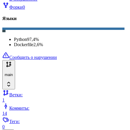
Форки
0
Языки
Python
97,4
%
Dockerfile
2,6
%
Сообщить о нарушении
main
Ветки:
1
Коммиты:
14
Теги:
0