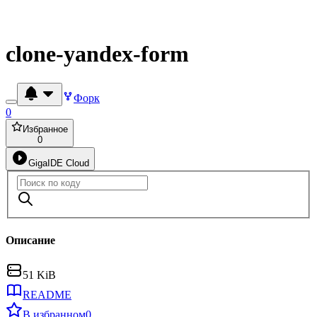
clone-yandex-form
Форк
0
Избранное
0
GigaIDE Cloud
Описание
51 KiB
README
В избранном
0