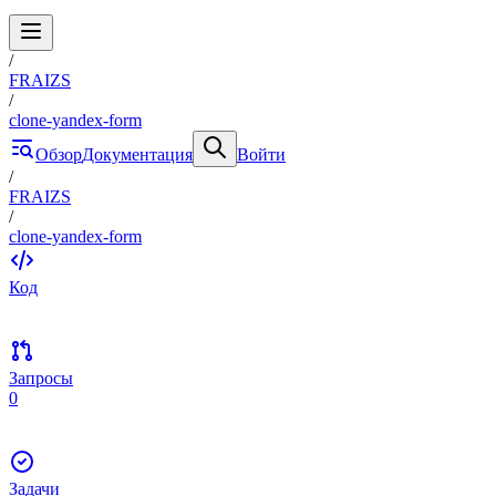
/
FRAIZS
/
clone-yandex-form
Обзор
Документация
Войти
/
FRAIZS
/
clone-yandex-form
Код
Запросы
0
Задачи