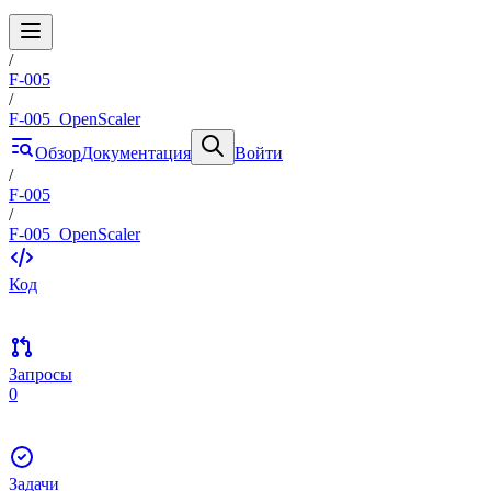
/
F-005
/
F-005_OpenScaler
Обзор
Документация
Войти
/
F-005
/
F-005_OpenScaler
Код
Запросы
0
Задачи