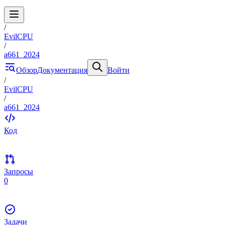
/
EvilCPU
/
a661_2024
Обзор
Документация
Войти
/
EvilCPU
/
a661_2024
Код
Запросы
0
Задачи