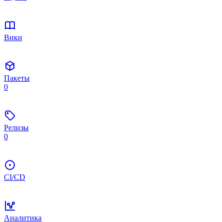
Вики
Пакеты
0
Релизы
0
CI/CD
Аналитика