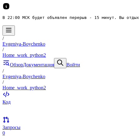
В 22:00 МСК будет объявлен перерыв - 15 минут. Вы отдых
/
Evgeniya-Boychenko
/
Home_work_python2
Обзор
Документация
Войти
/
Evgeniya-Boychenko
/
Home_work_python2
Код
Запросы
0