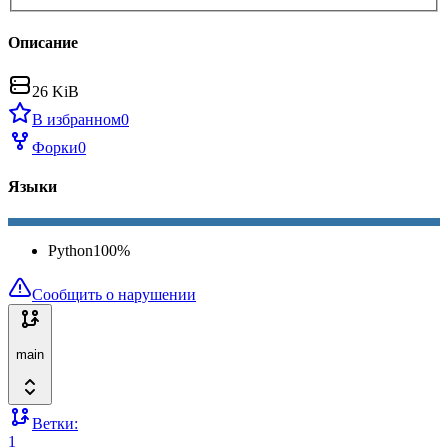
Описание
26 KiB
В избранном
0
Форки
0
Языки
Python
100
%
Сообщить о нарушении
main
Ветки:
1