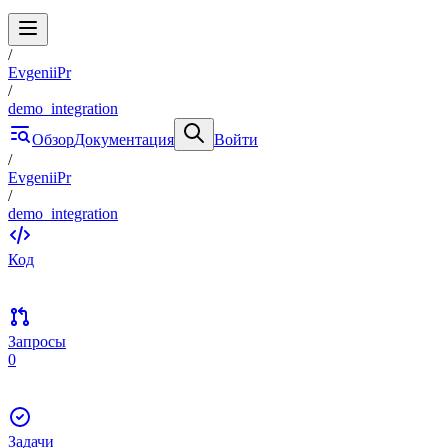
/
EvgeniiPr
/
demo_integration
Обзор
Документация
Войти
/
EvgeniiPr
/
demo_integration
Код
Запросы
0
Задачи