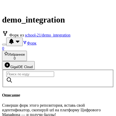
demo_integration
Форк из
school-21/demo_integration
Форк
0
Избранное
0
GigaIDE Cloud
Описание
Соверши форк этого репозитория, вставь свой
идентификатор, скопируй url на платформу Цифрового
Марафона — и получи баллы!