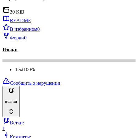
30 KiB
README
В избранном
0
Форки
0
Языки
Text
100
%
Сообщить о нарушении
master
Ветки:
1
Коммиты: