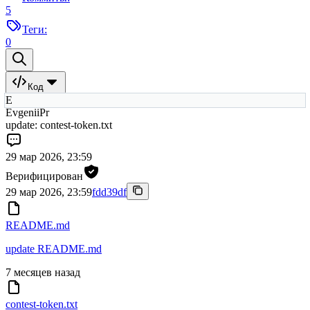
5
Теги:
0
Код
E
EvgeniiPr
update: contest-token.txt
29 мар 2026, 23:59
Верифицирован
29 мар 2026, 23:59
fdd39df
README.md
update README.md
7 месяцев назад
contest-token.txt