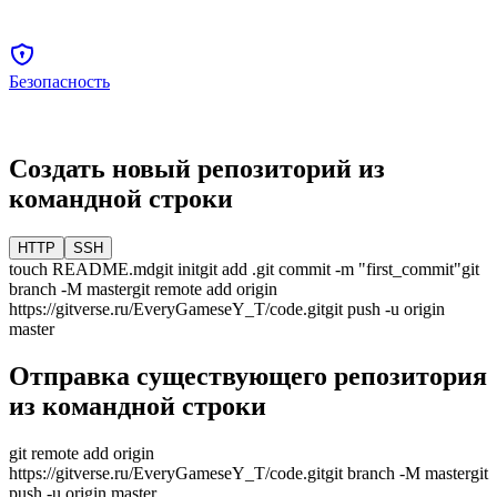
Безопасность
Создать новый репозиторий из
командной строки
HTTP
SSH
touch README.md
git init
git add .
git commit -m "first_commit"
git
branch -M
master
git remote add origin
https://gitverse.ru/EveryGameseY_T/code.git
git push -u origin
master
Отправка существующего репозитория
из командной строки
git remote add origin
https://gitverse.ru/EveryGameseY_T/code.git
git branch -M
master
git
push -u origin
master