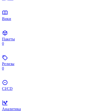
Вики
Пакеты
0
Релизы
0
CI/CD
Аналитика