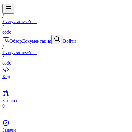
/
EveryGameseY_T
/
code
Обзор
Документация
Войти
/
EveryGameseY_T
/
code
Код
Запросы
0
Задачи