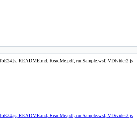
j, fitToE24.js, README.md, ReadMe.pdf, runSample.wsf, VDivider2.js
j, fitToE24.js, README.md, ReadMe.pdf, runSample.wsf, VDivider2.js