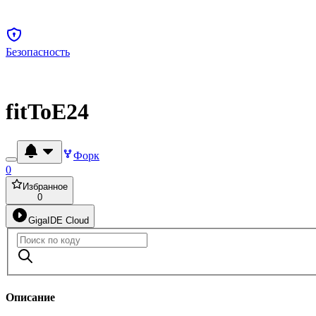
Безопасность
fitToE24
Форк
0
Избранное
0
GigaIDE Cloud
Описание