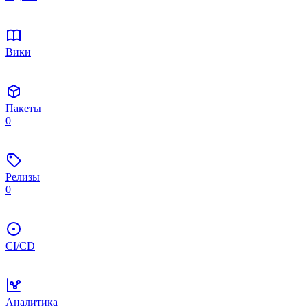
Вики
Пакеты
0
Релизы
0
CI/CD
Аналитика