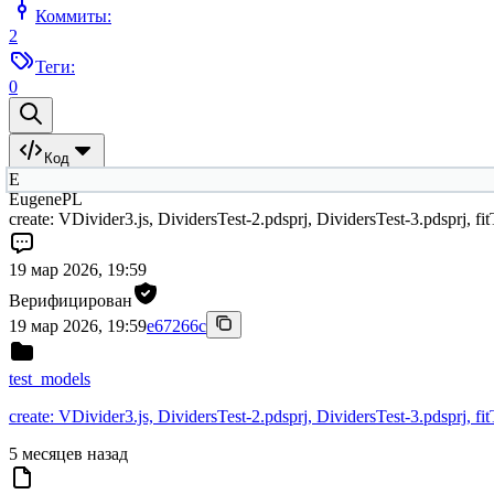
Коммиты:
2
Теги:
0
Код
E
EugenePL
create: VDivider3.js, DividersTest-2.pdsprj, DividersTest-3.pdspr
19 мар 2026, 19:59
Верифицирован
19 мар 2026, 19:59
e67266c
test_models
create: VDivider3.js, DividersTest-2.pdsprj, DividersTest-3.pdspr
5 месяцев назад