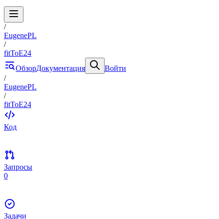
/
EugenePL
/
fitToE24
Обзор
Документация
Войти
/
EugenePL
/
fitToE24
Код
Запросы
0
Задачи