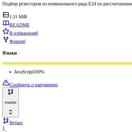
Подбор резисторов из номинального ряда Е24 по рассчитанны
1.11 MiB
README
В избранном
0
Форки
0
Языки
JavaScript
100
%
Сообщить о нарушении
master
Ветки:
1