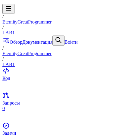
/
EternityGreatProgrammer
/
LAB1
Обзор
Документация
Войти
/
EternityGreatProgrammer
/
LAB1
Код
Запросы
0
Задачи