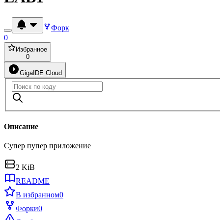
Форк
0
Избранное
0
GigaIDE Cloud
Описание
Супер пупер приложение
2 KiB
README
В избранном
0
Форки
0