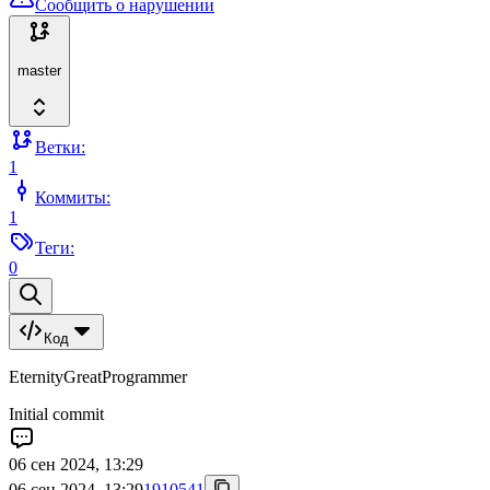
Сообщить о нарушении
master
Ветки:
1
Коммиты:
1
Теги:
0
Код
EternityGreatProgrammer
Initial commit
06 сен 2024, 13:29
06 сен 2024, 13:29
1910541