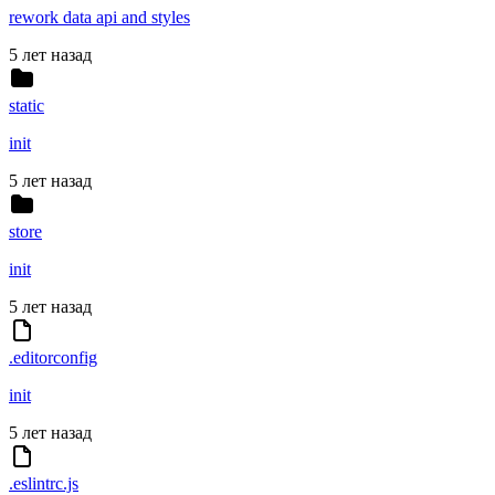
rework data api and styles
5 лет назад
static
init
5 лет назад
store
init
5 лет назад
.editorconfig
init
5 лет назад
.eslintrc.js