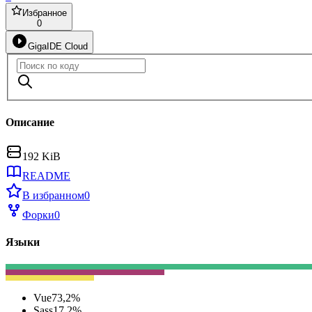
Избранное
0
GigaIDE Cloud
Описание
192 KiB
README
В избранном
0
Форки
0
Языки
Vue
73,2
%
Sass
17,2
%