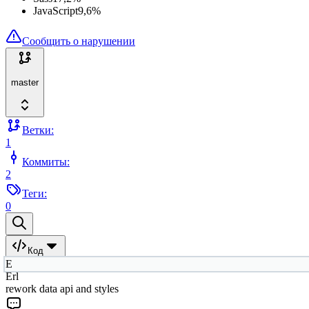
JavaScript
9,6
%
Сообщить о нарушении
master
Ветки:
1
Коммиты:
2
Теги:
0
Код
E
Erl
rework data api and styles