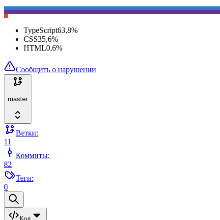
TypeScript
63,8
%
CSS
35,6
%
HTML
0,6
%
Сообщить о нарушении
master
Ветки:
11
Коммиты:
82
Теги:
0
Код