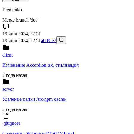
Eremenko
Merge branch 'dev'
19 июл 2024, 22:51
19 июл 2024, 22:51
a0d9fe7
client
Изменение Accordion.tsx, стилизация
2 года назад
server
Удаление папки /src/npm-cache/
2 года назад
.gitignore
Создание .gitignore и README.md