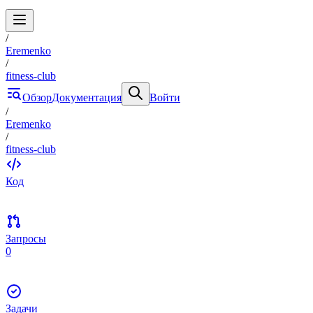
/
Eremenko
/
fitness-club
Обзор
Документация
Войти
/
Eremenko
/
fitness-club
Код
Запросы
0
Задачи