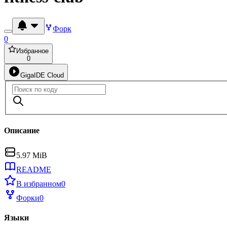
Форк
0
Избранное
0
GigaIDE Cloud
Описание
5.97 MiB
README
В избранном
0
Форки
0
Языки