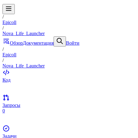
/
Epicoll
/
Nova_Life_Launcher
Обзор
Документация
Войти
/
Epicoll
/
Nova_Life_Launcher
Код
Запросы
0
Задачи