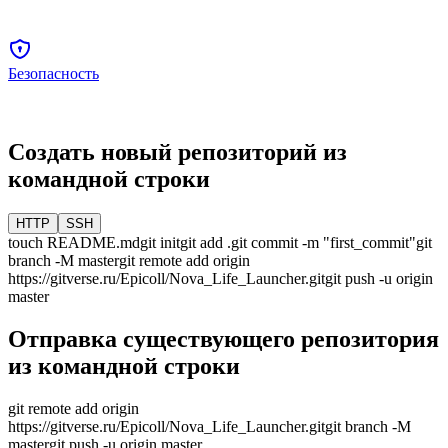
Безопасность
Создать новый репозиторий из
командной строки
HTTP
SSH
touch README.md
git init
git add .
git commit -m "first_commit"
git
branch -M
master
git remote add origin
https://gitverse.ru/Epicoll/Nova_Life_Launcher.git
git push -u origin
master
Отправка существующего репозитория
из командной строки
git remote add origin
https://gitverse.ru/Epicoll/Nova_Life_Launcher.git
git branch -M
master
git push -u origin
master