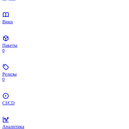
Вики
Пакеты
0
Релизы
0
CI/CD
Аналитика