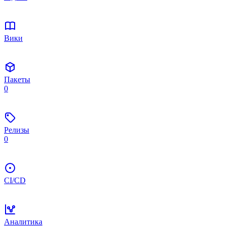
Вики
Пакеты
0
Релизы
0
CI/CD
Аналитика