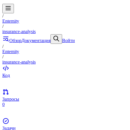
/
Enternity
/
insurance-analysis
Обзор
Документация
Войти
/
Enternity
/
insurance-analysis
Код
Запросы
0
Задачи