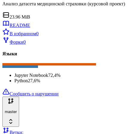
Анализ датасета медицинской страховки (курсовой проект)
23.96 MiB
README
В избранном
0
Форки
0
Языки
Jupyter Notebook
72,4
%
Python
27,6
%
Сообщить о нарушении
master
Ветки: