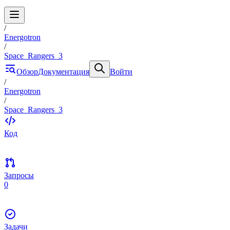
/
Energotron
/
Space_Rangers_3
Обзор
Документация
Войти
/
Energotron
/
Space_Rangers_3
Код
Запросы
0
Задачи