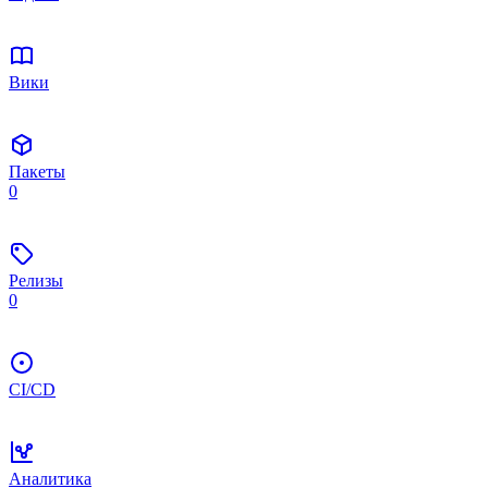
Вики
Пакеты
0
Релизы
0
CI/CD
Аналитика