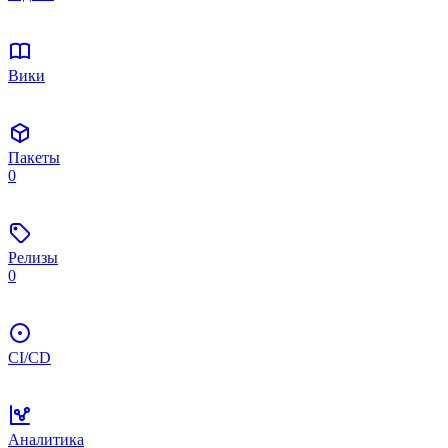
Вики
Пакеты
0
Релизы
0
CI/CD
Аналитика