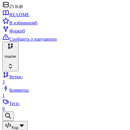
25 KiB
README
В избранном
0
Форки
0
Сообщить о нарушении
master
Ветки:
3
Коммиты:
1
Теги:
0
Код