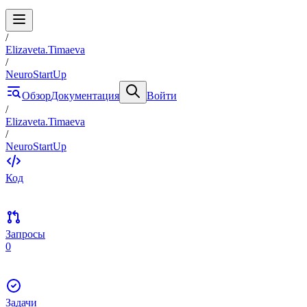
/
Elizaveta.Timaeva
/
NeuroStartUp
Обзор
Документация
Войти
/
Elizaveta.Timaeva
/
NeuroStartUp
Код
Запросы
0
Задачи