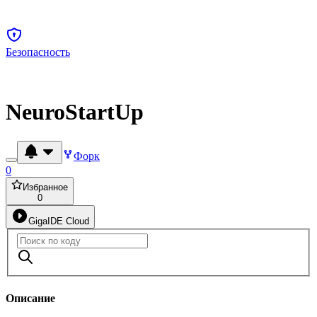
Безопасность
NeuroStartUp
Форк
0
Избранное
0
GigaIDE Cloud
Описание