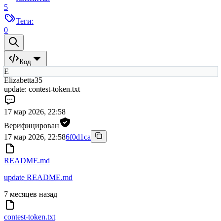
5
Теги:
0
Код
E
Elizabetta35
update: contest-token.txt
17 мар 2026, 22:58
Верифицирован
17 мар 2026, 22:58
6f0d1ca
README.md
update README.md
7 месяцев назад
contest-token.txt