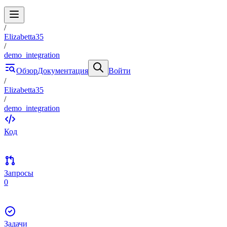
/
Elizabetta35
/
demo_integration
Обзор
Документация
Войти
/
Elizabetta35
/
demo_integration
Код
Запросы
0
Задачи