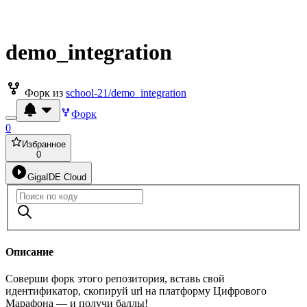
demo_integration
Форк из
school-21/demo_integration
Форк
0
Избранное
0
GigaIDE Cloud
Описание
Соверши форк этого репозитория, вставь свой
идентификатор, скопируй url на платформу Цифрового
Марафона — и получи баллы!