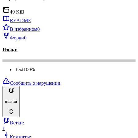
49 KiB
README
В избранном
0
Форки
0
Языки
Text
100
%
Сообщить о нарушении
master
Ветки:
1
Коммиты: