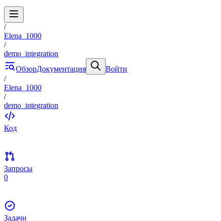
/
Elena_1000
/
demo_integration
Обзор
Документация
Войти
/
Elena_1000
/
demo_integration
Код
Запросы
0
Задачи