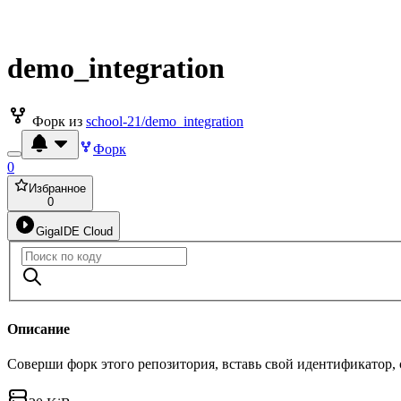
demo_integration
Форк из
school-21/demo_integration
Форк
0
Избранное
0
GigaIDE Cloud
Описание
Соверши форк этого репозитория, вставь свой идентификатор,