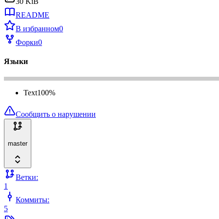
30 KiB
README
В избранном
0
Форки
0
Языки
Text
100
%
Сообщить о нарушении
master
Ветки:
1
Коммиты:
5