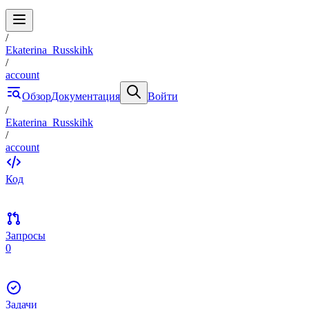
/
Ekaterina_Russkihk
/
account
Обзор
Документация
Войти
/
Ekaterina_Russkihk
/
account
Код
Запросы
0
Задачи