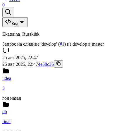
0
Код
Ekaterina_Russkihk
Запрос на слияние 'develop' (
#1
) из develop в master
25 авг 2025, 22:47
25 авг 2025, 22:47
4e58c36
.idea
3
год назад
db
final