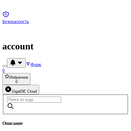
Безопасность
account
Форк
0
Избранное
0
GigaIDE Cloud
Описание