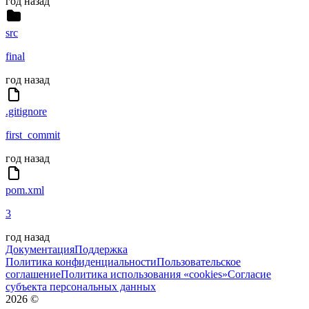
год назад
src
final
год назад
.gitignore
first_commit
год назад
pom.xml
3
год назад
Документация
Поддержка
Политика конфиденциальности
Пользовательское
соглашение
Политика использования «cookies»
Согласие
субъекта персональных данных
2026
©