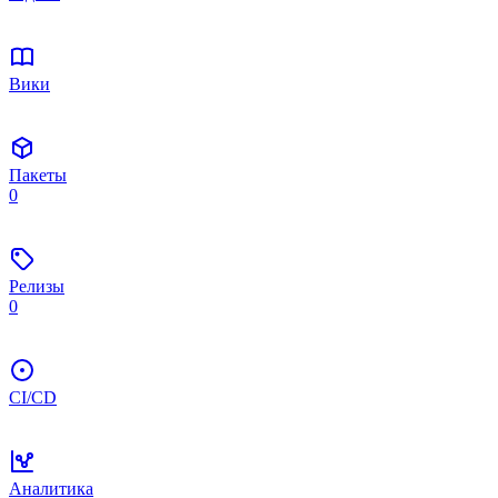
Вики
Пакеты
0
Релизы
0
CI/CD
Аналитика