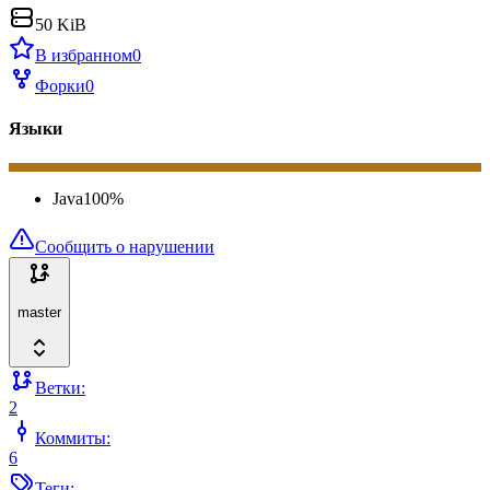
50 KiB
В избранном
0
Форки
0
Языки
Java
100
%
Сообщить о нарушении
master
Ветки:
2
Коммиты:
6
Теги: