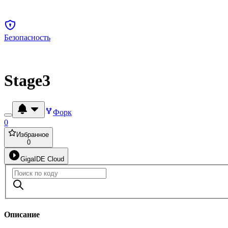
Безопасность
Stage3
Форк
0
Избранное
0
GigaIDE Cloud
Описание