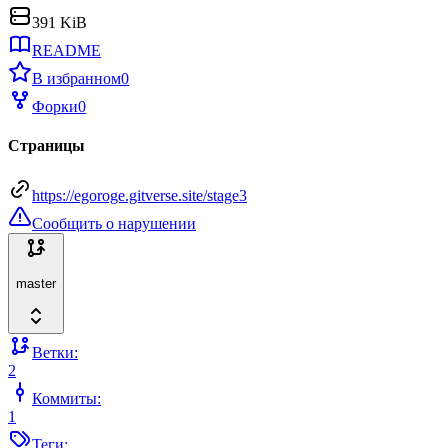
391 KiB
README
В избранном
0
Форки
0
Страницы
https://egoroge.gitverse.site/stage3
Сообщить о нарушении
master
Ветки:
2
Коммиты:
1
Теги: