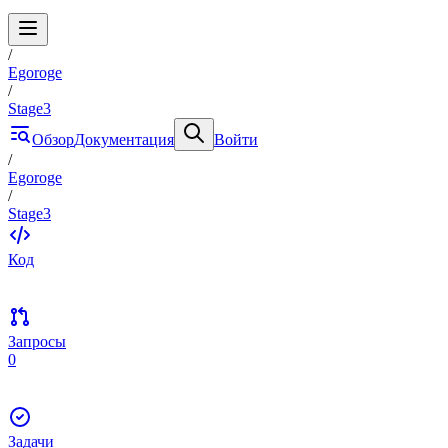
/
Egoroge
/
Stage3
Обзор
Документация
Войти
/
Egoroge
/
Stage3
Код
Запросы
0
Задачи