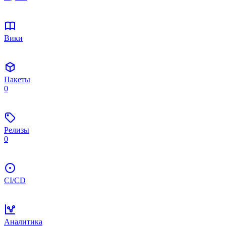
Вики
Пакеты
0
Релизы
0
CI/CD
Аналитика