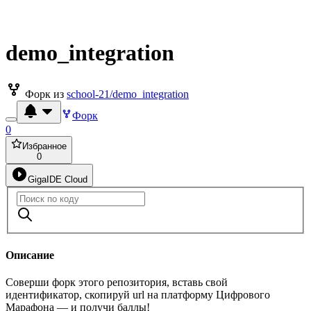
demo_integration
Форк из
school-21/demo_integration
Форк
0
Избранное
0
GigaIDE Cloud
Описание
Соверши форк этого репозитория, вставь свой
идентификатор, скопируй url на платформу Цифрового
Марафона — и получи баллы!