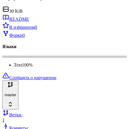
30 KiB
README
В избранном
0
Форки
0
Языки
Text
100
%
Сообщить о нарушении
master
Ветки:
1
Коммиты: