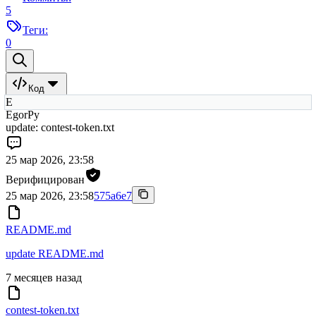
5
Теги:
0
Код
E
EgorPy
update: contest-token.txt
25 мар 2026, 23:58
Верифицирован
25 мар 2026, 23:58
575a6e7
README.md
update README.md
7 месяцев назад
contest-token.txt