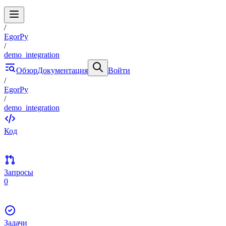
/
EgorPy
/
demo_integration
Обзор
Документация
Войти
/
EgorPy
/
demo_integration
Код
Запросы
0
Задачи