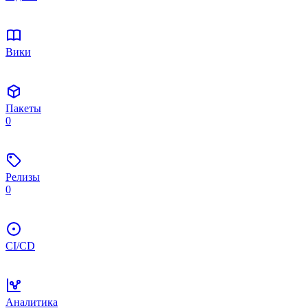
Вики
Пакеты
0
Релизы
0
CI/CD
Аналитика