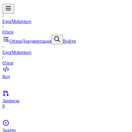
/
EgorMokretsov
/
01test
Обзор
Документация
Войти
/
EgorMokretsov
/
01test
Код
Запросы
0
Задачи