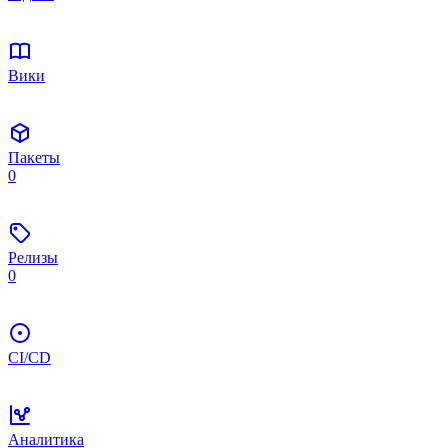
Вики
Пакеты
0
Релизы
0
CI/CD
Аналитика