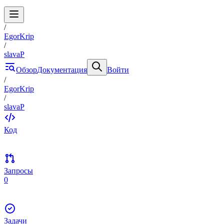
/
EgorKrip
/
slavaP
Обзор
Документация
Войти
/
EgorKrip
/
slavaP
Код
Запросы
0
Задачи