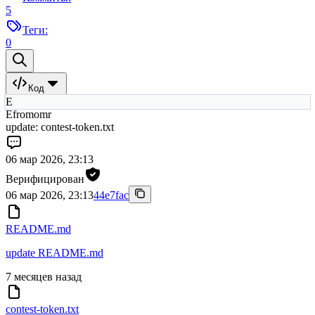
5
Теги:
0
Код
E
Efromomr
update: contest-token.txt
06 мар 2026, 23:13
Верифицирован
06 мар 2026, 23:13
44e7fac
README.md
update README.md
7 месяцев назад
contest-token.txt