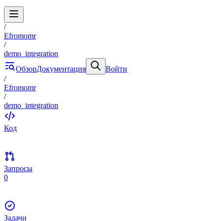
/
Efromomr
/
demo_integration
Обзор
Документация
Войти
/
Efromomr
/
demo_integration
Код
Запросы
0
Задачи