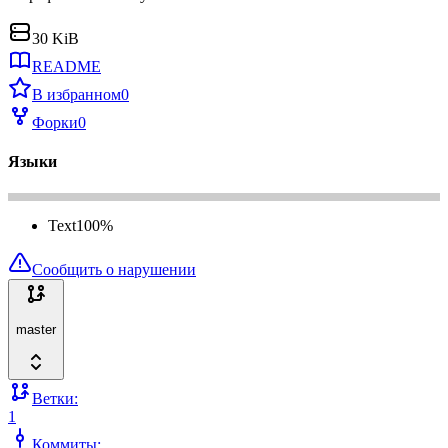
30 KiB
README
В избранном
0
Форки
0
Языки
Text
100
%
Сообщить о нарушении
master
Ветки:
1
Коммиты: