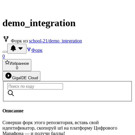
demo_integration
Форк из
school-21/demo_integration
Форк
0
Избранное
0
GigaIDE Cloud
Описание
Соверши форк этого репозитория, вставь свой
идентификатор, скопируй url на платформу Цифрового
Марафона — и получи баллы!