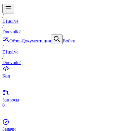
/
E1us1ve
/
Dnevnik2
Обзор
Документация
Войти
/
E1us1ve
/
Dnevnik2
Код
Запросы
0
Задачи