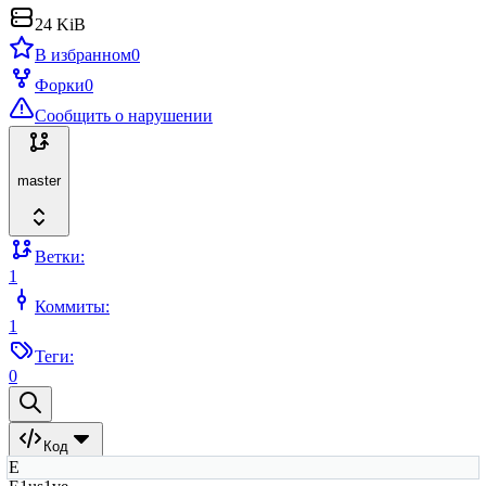
24 KiB
В избранном
0
Форки
0
Сообщить о нарушении
master
Ветки:
1
Коммиты:
1
Теги:
0
Код
E