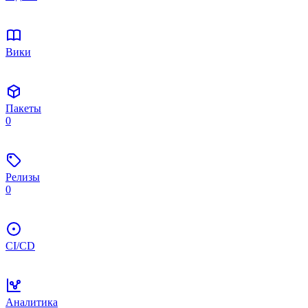
Вики
Пакеты
0
Релизы
0
CI/CD
Аналитика