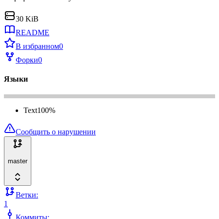
30 KiB
README
В избранном
0
Форки
0
Языки
Text
100
%
Сообщить о нарушении
master
Ветки:
1
Коммиты: