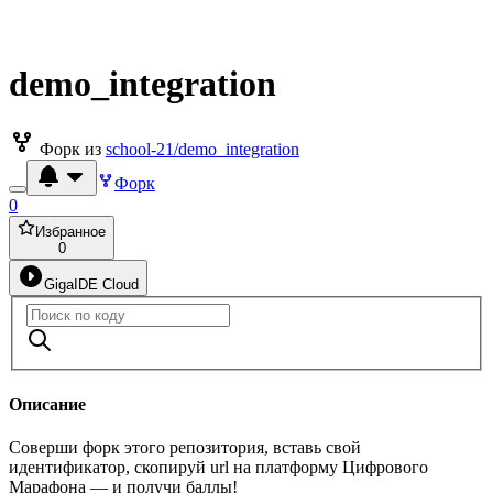
demo_integration
Форк из
school-21/demo_integration
Форк
0
Избранное
0
GigaIDE Cloud
Описание
Соверши форк этого репозитория, вставь свой
идентификатор, скопируй url на платформу Цифрового
Марафона — и получи баллы!