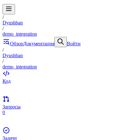
/
Dyushban
/
demo_integration
Обзор
Документация
Войти
/
Dyushban
/
demo_integration
Код
Запросы
0
Задачи