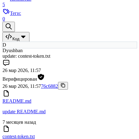
5
Теги:
0
Код
D
Dyushban
update: contest-token.txt
26 мар 2026, 11:57
Верифицирован
26 мар 2026, 11:57
76c6882
README.md
update README.md
7 месяцев назад
contest-token.txt