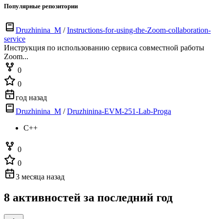
Популярные репозитории
Druzhinina_M
/
Instructions-for-using-the-Zoom-collaboration-
service
Инструкция по использованию сервиса совместной работы
Zoom...
0
0
год назад
Druzhinina_M
/
Druzhinina-EVM-251-Lab-Proga
C++
0
0
3 месяца назад
8 активностей за последний год