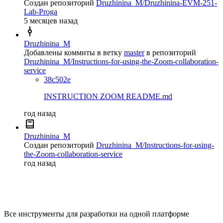
Создан репозиторий
Druzhinina_M/Druzhinina-EVM-251-
Lab-Proga
5 месяцев назад
Druzhinina_M
Добавлены коммиты в ветку
master
в репозиторий
Druzhinina_M/Instructions-for-using-the-Zoom-collaboration-
service
38c502e
INSTRUCTION ZOOM README.md
год назад
Druzhinina_M
Создан репозиторий
Druzhinina_M/Instructions-for-using-
the-Zoom-collaboration-service
год назад
Все инструменты для разработки на одной платформе