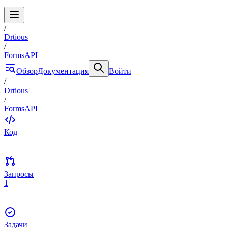
/
Drtious
/
FormsAPI
Обзор
Документация
Войти
/
Drtious
/
FormsAPI
Код
Запросы
1
Задачи