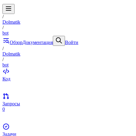
/
Dolmatik
/
bot
Обзор
Документация
Войти
/
Dolmatik
/
bot
Код
Запросы
0
Задачи