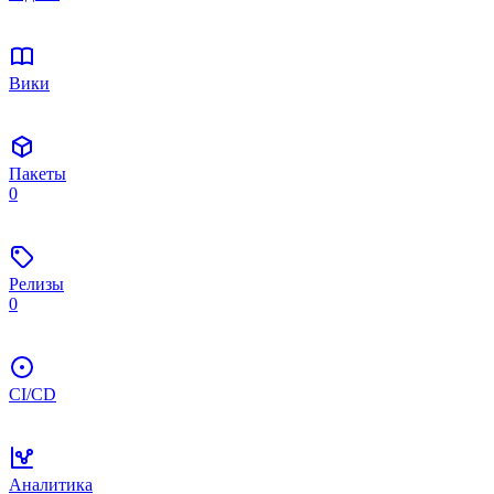
Вики
Пакеты
0
Релизы
0
CI/CD
Аналитика