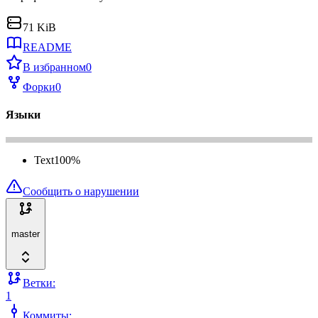
71 KiB
README
В избранном
0
Форки
0
Языки
Text
100
%
Сообщить о нарушении
master
Ветки:
1
Коммиты: