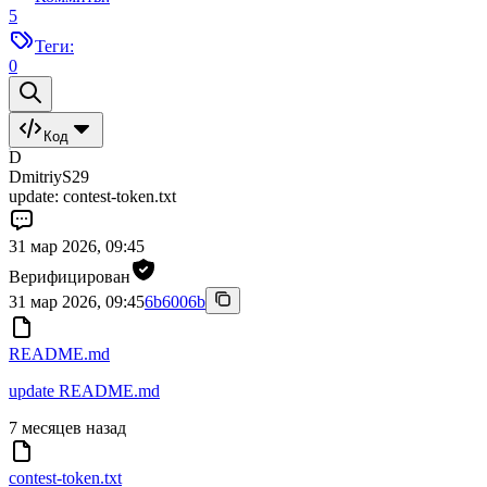
5
Теги:
0
Код
D
DmitriyS29
update: contest-token.txt
31 мар 2026, 09:45
Верифицирован
31 мар 2026, 09:45
6b6006b
README.md
update README.md
7 месяцев назад
contest-token.txt