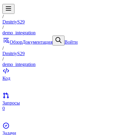
/
DmitriyS29
/
demo_integration
Обзор
Документация
Войти
/
DmitriyS29
/
demo_integration
Код
Запросы
0
Задачи