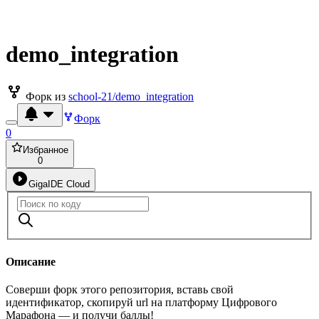
demo_integration
Форк из
school-21/demo_integration
Форк
0
Избранное
0
GigaIDE Cloud
Описание
Соверши форк этого репозитория, вставь свой
идентификатор, скопируй url на платформу Цифрового
Марафона — и получи баллы!