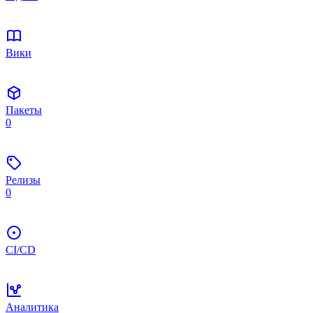
Вики
Пакеты
0
Релизы
0
CI/CD
Аналитика