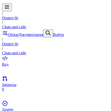
/
Dmitriy36
/
Chats-and-calls
Обзор
Документация
Войти
/
Dmitriy36
/
Chats-and-calls
Код
Запросы
0
Задачи