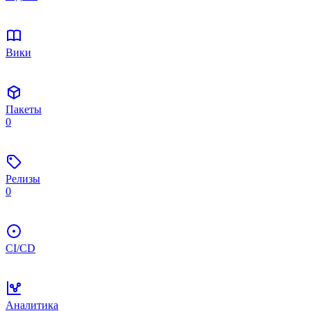
Вики
Пакеты
0
Релизы
0
CI/CD
Аналитика