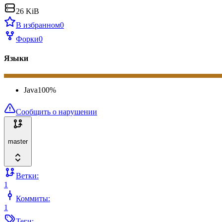
26 KiB
В избранном
0
Форки
0
Языки
Java
100
%
Сообщить о нарушении
master
Ветки:
1
Коммиты:
1
Теги: