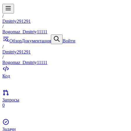
/
Dmitriy291291
/
Bogomaz_Dmitriy11111
Обзор
Документация
Войти
/
Dmitriy291291
/
Bogomaz_Dmitriy11111
Код
Запросы
0
Задачи