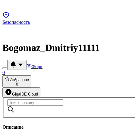
Безопасность
Bogomaz_Dmitriy11111
Форк
0
Избранное
0
GigaIDE Cloud
Описание