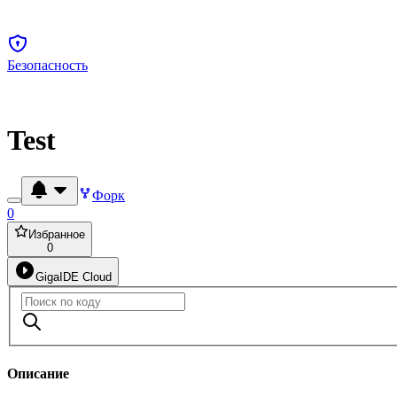
Безопасность
Test
Форк
0
Избранное
0
GigaIDE Cloud
Описание