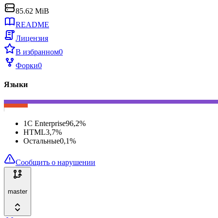
85.62 MiB
README
Лицензия
В избранном
0
Форки
0
Языки
1C Enterprise
96,2
%
HTML
3,7
%
Остальные
0,1
%
Сообщить о нарушении
master