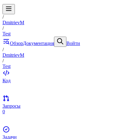
/
DmitrievM
/
Test
Обзор
Документация
Войти
/
DmitrievM
/
Test
Код
Запросы
0
Задачи