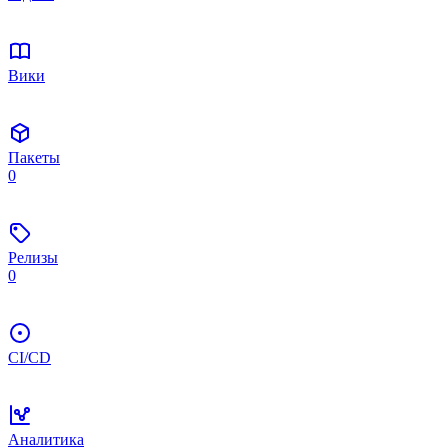
Вики
Пакеты
0
Релизы
0
CI/CD
Аналитика