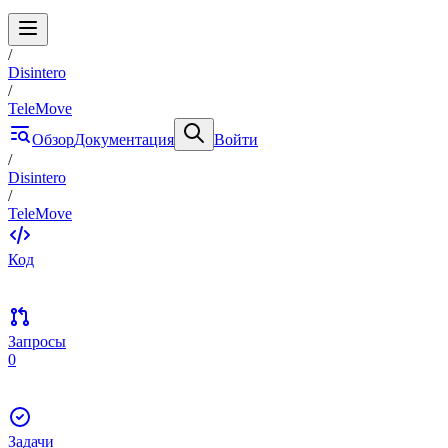
/
Disintero
/
TeleMove
Обзор
Документация
Войти
/
Disintero
/
TeleMove
Код
Запросы
0
Задачи