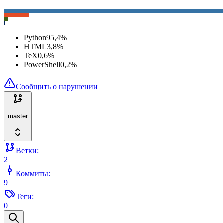
Python
95,4
%
HTML
3,8
%
TeX
0,6
%
PowerShell
0,2
%
Сообщить о нарушении
master
Ветки:
2
Коммиты:
9
Теги:
0