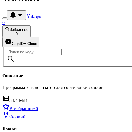
Форк
0
Избранное
0
GigaIDE Cloud
Описание
Программа каталогизатор для сортировки файлов
33.4 MiB
В избранном
0
Форки
0
Языки