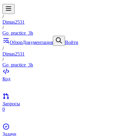
/
Dimas2531
/
Go_practice_3h
Обзор
Документация
Войти
/
Dimas2531
/
Go_practice_3h
Код
Запросы
0
Задачи