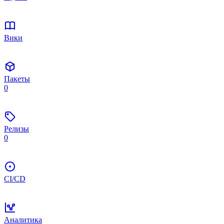
Вики
Пакеты
0
Релизы
0
CI/CD
Аналитика