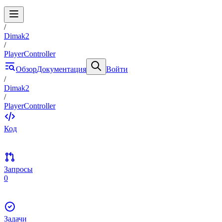
/
Dimak2
/
PlayerController
Обзор
Документация
Войти
/
Dimak2
/
PlayerController
Код
Запросы
0
Задачи