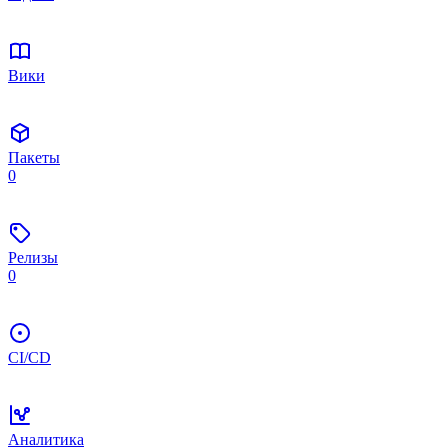
Вики
Пакеты
0
Релизы
0
CI/CD
Аналитика